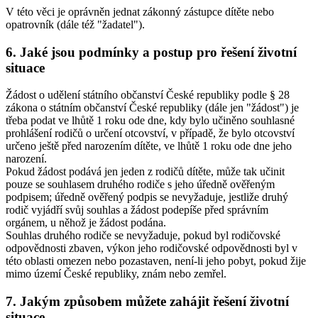
V této věci je oprávněn jednat zákonný zástupce dítěte nebo
opatrovník (dále též "žadatel").
6. Jaké jsou podmínky a postup pro řešení životní
situace
Žádost o udělení státního občanství České republiky podle § 28
zákona o státním občanství České republiky (dále jen "žádost") je
třeba podat ve lhůtě 1 roku ode dne, kdy bylo učiněno souhlasné
prohlášení rodičů o určení otcovství, v případě, že bylo otcovství
určeno ještě před narozením dítěte, ve lhůtě 1 roku ode dne jeho
narození.
Pokud žádost podává jen jeden z rodičů dítěte, může tak učinit
pouze se souhlasem druhého rodiče s jeho úředně ověřeným
podpisem; úředně ověřený podpis se nevyžaduje, jestliže druhý
rodič vyjádří svůj souhlas a žádost podepíše před správním
orgánem, u něhož je žádost podána.
Souhlas druhého rodiče se nevyžaduje, pokud byl rodičovské
odpovědnosti zbaven, výkon jeho rodičovské odpovědnosti byl v
této oblasti omezen nebo pozastaven, není-li jeho pobyt, pokud žije
mimo území České republiky, znám nebo zemřel.
7. Jakým způsobem můžete zahájit řešení životní
situace