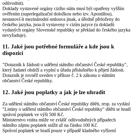
odůvodnit).
Doklady vystavené orgány cizího státu musí být opatřeny vyšším
ověřením (superlegalizační doložkou nebo tzv. Apostillou),
nestanoví-li mezinárodní smlouva jinak, a úředně přeloženy do
českého jazyka, jsou-li vystaveny v cizím jazyce (u dokladů
vydaných orgány Slovenské republiky se překlad do českého jazyka
nevyžaduje).
11. Jaké jsou potřebné formuláře a kde jsou k
dispozici
"Dotazník k žádosti o udělení státního občanství České republiky",
který žadatel obdrží a vyplní u úřadu příslušného k přijetí žádosti.
Dotazník je rovněž uveden v příloze č. 2 k zákonu o státním
občanství České republiky.
12. Jaké jsou poplatky a jak je lze uhradit
Za udělení státního občanství České republiky dítěti, resp. za vydání
"Listiny o udělení státního občanství České republiky" dítěti se hradí
správní poplatek ve výši 500 Kč.
Ministerstvo vnitra může ve zvlášť odůvodněných případech
státního zájmu poplatek snížit až na částku 100 Kč.
Správní poplatek se hradí pouze v případě kladného vyřízení