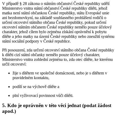
V případě § 28 zákona o státním občanství České republiky udělí
Ministerstvo vnitra státní občanství České republiky dítěti, jehož
matka není státní občankou České republiky, státu Evropské unie
ani bezdomovkyní, na základě souhlasného prohlášení rodičů o
určení otcovství státního občana České republiky, pokud určení
otcovství státním občanem České republiky nemělo pouze účelový
charakter, jehož cílem bylo zejména získání oprávnění k pobytu
dítěte a jeho matky na území České republiky nebo zneužití systému
státní sociální podpory v České republice.
Při posouzení, zda určení otcovství státního občana České republiky
k dítěti cizí státní občanky nemělo pouze účelový charakter,
Ministerstvo vnitra zohlední zejména to, zda otec dítěte, ke kterému
určil otcovství:
žije s dítětem ve společné domácnosti, nebo je s dítětem v
pravidelném kontaktu,
podílí se na výchově dítěte a
plní vyživovací povinnost vůči dítěti.
5. Kdo je oprávněn v této věci jednat (podat žádost
apod.)