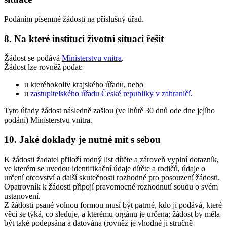
Podáním písemné žádosti na příslušný úřad.
8. Na které instituci životní situaci řešit
Žádost se podává
Ministerstvu vnitra
.
Žádost lze rovněž podat:
u kteréhokoliv krajského úřadu, nebo
u
zastupitelského úřadu České republiky v zahraničí
.
Tyto úřady žádost následně zašlou (ve lhůtě 30 dnů ode dne jejího
podání) Ministerstvu vnitra.
10. Jaké doklady je nutné mít s sebou
K žádosti žadatel přiloží rodný list dítěte a zároveň vyplní dotazník,
ve kterém se uvedou identifikační údaje dítěte a rodičů, údaje o
určení otcovství a další skutečnosti rozhodné pro posouzení žádosti.
Opatrovník k žádosti připojí pravomocné rozhodnutí soudu o svém
ustanovení.
Z žádosti psané volnou formou musí být patrné, kdo ji podává, které
věci se týká, co sleduje, a kterému orgánu je určena; žádost by měla
být také podepsána a datována (rovněž je vhodné ji stručně