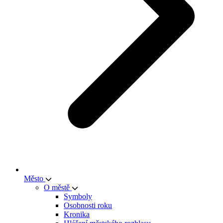
Město
O městě
Symboly
Osobnosti roku
Kronika