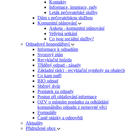
Kontakty
Informace, inspirace, rady
Leták pečovatelské služby
Dům s pečovatelskou službou
Komunitní plánování
Anketa - komunitní plánování
Veřejná setkání
Co jsou sociální služby?
Odpadové hospodářství
Informace k odpadům
Svozový plán
Recyklační hnízda
Tříděný odpad - zásady
Základní rádci - recyklační symboly na obalech
Co kam patří
BIO odpad
Sběrný dvůr
Poplatek za odpady
Postup při ohlašování,informace
OZV o místním poplatku za odkládání
komunálního odpadu z nemovité věci
Formuláře
Časté otázky a odpovědi
Aktuality
Přidružené obce