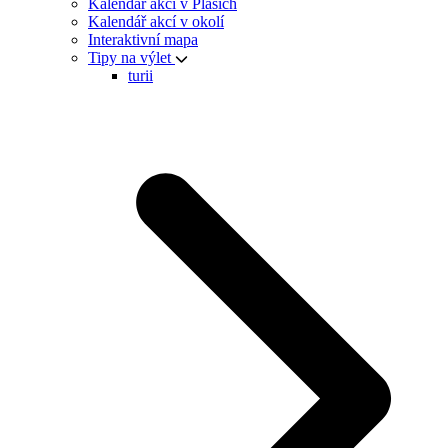
Kalendář akcí v Plasích
Kalendář akcí v okolí
Interaktivní mapa
Tipy na výlet
turii