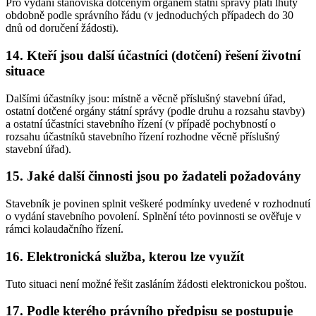
Pro vydání stanoviska dotčeným orgánem státní správy platí lhůty
obdobně podle správního řádu (v jednoduchých případech do 30
dnů od doručení žádosti).
14. Kteří jsou další účastníci (dotčení) řešení životní
situace
Dalšími účastníky jsou: místně a věcně příslušný stavební úřad,
ostatní dotčené orgány státní správy (podle druhu a rozsahu stavby)
a ostatní účastníci stavebního řízení (v případě pochybností o
rozsahu účastníků stavebního řízení rozhodne věcně příslušný
stavební úřad).
15. Jaké další činnosti jsou po žadateli požadovány
Stavebník je povinen splnit veškeré podmínky uvedené v rozhodnutí
o vydání stavebního povolení. Splnění této povinnosti se ověřuje v
rámci kolaudačního řízení.
16. Elektronická služba, kterou lze využít
Tuto situaci není možné řešit zasláním žádosti elektronickou poštou.
17. Podle kterého právního předpisu se postupuje