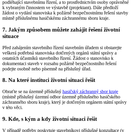
podléhající stavebnímu řízení, a to prostřednictvím osoby oprávněné
k vybraným činnostem ve výstavbě (projektant). Dále předloží
žádost o vydání stanoviska k požárně bezpečnostnímu řešení stavby
místně příslušnému hasičskému záchrannému sboru kraje.
7. Jakým způsobem můžete zahájit řešení životní
situace
Před zahájením stavebního řízení stavebním úřadem si obstarejte
veškerá potřebná stanoviska dotčených orgánů státní správy a
ostatních účastníků stavebního řízení. Žádost o stanovisko k
dokumentaci staveb v rozsahu požárně bezpečnostního řešení
podejte osobně nebo písemně na příslušný úřad.
8. Na které instituci životní situaci řešit
Obraťte se na územně příslušný
hasičský záchranný sbor kraje
(místně příslušný územní odbor územně příslušného hasičského
záchranného sboru kraje), který je dotčeným orgánem státní správy
v této věci.
9. Kde, s kým a kdy životní situaci řešit
V případě potřeby poskytuje stavebníkovi příslušné konzultace (v