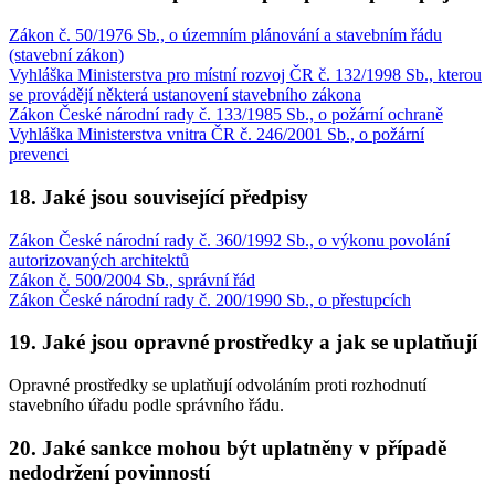
Zákon č. 50/1976 Sb., o územním plánování a stavebním řádu
(stavební zákon)
Vyhláška Ministerstva pro místní rozvoj ČR č. 132/1998 Sb., kterou
se provádějí některá ustanovení stavebního zákona
Zákon České národní rady č. 133/1985 Sb., o požární ochraně
Vyhláška Ministerstva vnitra ČR č. 246/2001 Sb., o požární
prevenci
18. Jaké jsou související předpisy
Zákon České národní rady č. 360/1992 Sb., o výkonu povolání
autorizovaných architektů
Zákon č. 500/2004 Sb., správní řád
Zákon České národní rady č. 200/1990 Sb., o přestupcích
19. Jaké jsou opravné prostředky a jak se uplatňují
Opravné prostředky se uplatňují odvoláním proti rozhodnutí
stavebního úřadu podle správního řádu.
20. Jaké sankce mohou být uplatněny v případě
nedodržení povinností