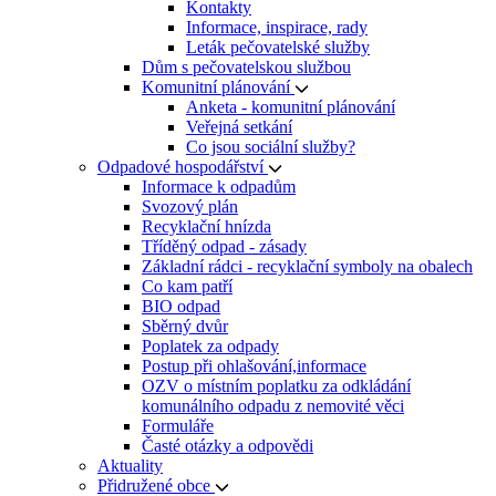
Kontakty
Informace, inspirace, rady
Leták pečovatelské služby
Dům s pečovatelskou službou
Komunitní plánování
Anketa - komunitní plánování
Veřejná setkání
Co jsou sociální služby?
Odpadové hospodářství
Informace k odpadům
Svozový plán
Recyklační hnízda
Tříděný odpad - zásady
Základní rádci - recyklační symboly na obalech
Co kam patří
BIO odpad
Sběrný dvůr
Poplatek za odpady
Postup při ohlašování,informace
OZV o místním poplatku za odkládání
komunálního odpadu z nemovité věci
Formuláře
Časté otázky a odpovědi
Aktuality
Přidružené obce