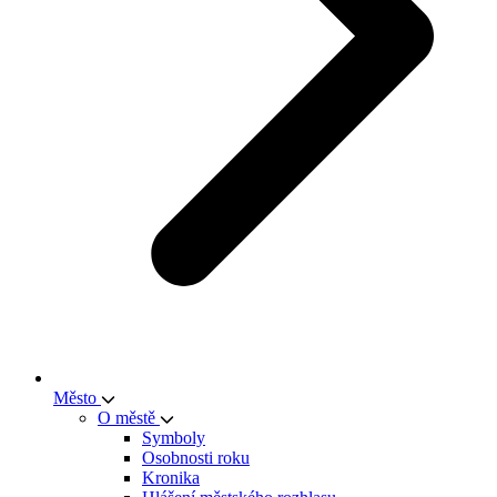
Město
O městě
Symboly
Osobnosti roku
Kronika