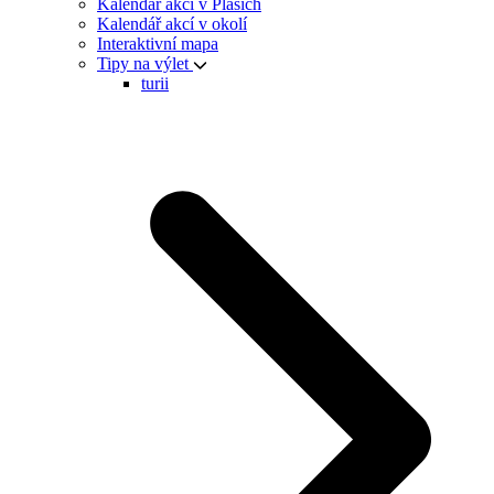
Kalendář akcí v Plasích
Kalendář akcí v okolí
Interaktivní mapa
Tipy na výlet
turii