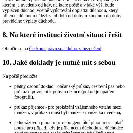
kterém je uvedeno od kdy, na které poště a v jaké výši bude
vyplácen důchod, včetně vyúčtování doplatku důchodu, který
příjemci důchodu náleží za období od doby rozhodnutí do doby
pravidelné výplaty důchodu.
8. Na které instituci životní situaci řešit
Obraťte se na
Českou správu sociálního zabezpečení
.
10. Jaké doklady je nutné mít s sebou
Na poště předložte:
platný osobní doklad - občanský průkaz, cestovní pas nebo
průkaz o povolení k pobytu cizince (pokud je opatřen
fotografií),
průkaz příjemce - pro prokázání vzájemného vztahu mezi
manželi; v průkazu musí být manžel / manželka uvedena,
jednorázovou plnou moc nebo generální plnou moc - platí
pouze pro případ, kdy je příjemcem důchodu za důchodce