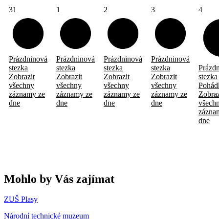
31
1
2
3
4
Prázdninová
Prázdninová
Prázdninová
Prázdninová
stezka
stezka
stezka
stezka
Prázd
Zobrazit
Zobrazit
Zobrazit
Zobrazit
stezka
všechny
všechny
všechny
všechny
Pohád
záznamy ze
záznamy ze
záznamy ze
záznamy ze
Zobraz
dne
dne
dne
dne
všech
zázna
dne
Mohlo by Vás zajímat
ZUŠ Plasy
Národní technické muzeum