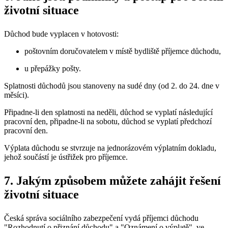
životní situace
Důchod bude vyplacen v hotovosti:
poštovním doručovatelem v místě bydliště příjemce důchodu,
u přepážky pošty.
Splatnosti důchodů jsou stanoveny na sudé dny (od 2. do 24. dne v
měsíci).
Připadne-li den splatnosti na neděli, důchod se vyplatí následující
pracovní den, připadne-li na sobotu, důchod se vyplatí předchozí
pracovní den.
Výplata důchodu se stvrzuje na jednorázovém výplatním dokladu,
jehož součástí je ústřižek pro příjemce.
7. Jakým způsobem můžete zahájit řešení
životní situace
Česká správa sociálního zabezpečení vydá příjemci důchodu
"Rozhodnutí o přiznání důchodu" a "Oznámení o výplatě", ve