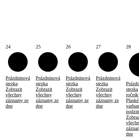
24
25
26
27
28
Prázdninová
Prázdninová
Prázdninová
Prázdninová
stezka
stezka
stezka
stezka
Prázd
Zobrazit
Zobrazit
Zobrazit
Zobrazit
stezka
všechny
všechny
všechny
všechny
ročník
záznamy ze
záznamy ze
záznamy ze
záznamy ze
Plask
dne
dne
dne
dne
varha
podzi
Zobraz
všech
zázna
dne