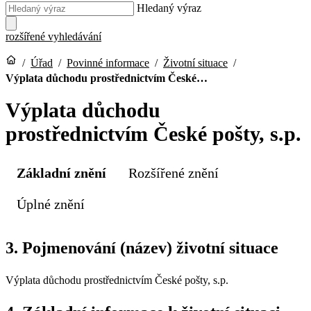
Hledaný výraz
rozšířené vyhledávání
/
Úřad
/
Povinné informace
/
Životní situace
/
Výplata důchodu prostřednictvím České…
Výplata důchodu
prostřednictvím České pošty, s.p.
Základní znění
Rozšířené znění
Úplné znění
3. Pojmenování (název) životní situace
Výplata důchodu prostřednictvím České pošty, s.p.