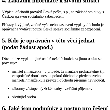
4. Základní informace k životní situaci
Výplatu důchodů provádí Česká pošta, s.p., na základě smlouvy s
Českou správou sociálního zabezpečení.
Příkazy k výplatě, změně výše nebo zastavení výplaty důchodu je
oprávněna vydávat pouze Česká správa sociálního zabezpečení.
5. Kdo je oprávněn v této věci jednat
(podat žádost apod.)
Důchod lze vyplatit i jiné osobě než důchodci; za jinou osobu se
považuje:
manžel a manželka - v případě, že manželé prokazatelně žijí
ve společné domácnosti a pokud důchodce předem svého
manžela / manželku z převzetí důchodu písemně nevyloučil,
zákonný zástupce fyzické osoby - zvláštní příjemce,
ošetřující osoba.
6. Jaké jsou podmínky a postup pro řešení