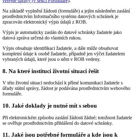
veřejné správy (v sekci Formuláře)
.
Na základě vyplnění žádosti (formuláře) a jejím následném zaslání
prostřednictvím Informačního systému datových schránek je
zpracován elektronický výpis údajů z ROB.
Výpis je automaticky zaslán do datové schránky žadatele jako
datová zpráva určená do vlastních rukou.
Výpis obsahuje identifikaci žadatele, a dále může obsahovat
kompletní údaje k osobě žadatele, případně jen výčet žadatelem
vybraných údajů, které jsou o něm v ROB vedeny.
8. Na které instituci životní situaci řešit
V této životní situaci nedochází k přímé komunikaci žadatele s
úřady státní správy, žádost je podávána prostřednictvím webového
formuláře.
10. Jaké doklady je nutné mít s sebou
Při elektronickém způsobu zaslání žádosti žádné; totožnost žadatele
se ověřuje prostřednictvím přihlášení do datové schránky.
11. Jaké jsou potřebné formuláře a kde jsou k