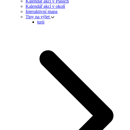
Kalendář akcí v Plasích
Kalendář akcí v okolí
Interaktivní mapa
Tipy na výlet
turii