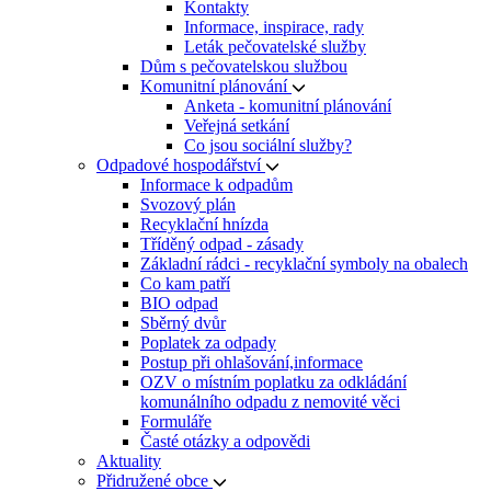
Kontakty
Informace, inspirace, rady
Leták pečovatelské služby
Dům s pečovatelskou službou
Komunitní plánování
Anketa - komunitní plánování
Veřejná setkání
Co jsou sociální služby?
Odpadové hospodářství
Informace k odpadům
Svozový plán
Recyklační hnízda
Tříděný odpad - zásady
Základní rádci - recyklační symboly na obalech
Co kam patří
BIO odpad
Sběrný dvůr
Poplatek za odpady
Postup při ohlašování,informace
OZV o místním poplatku za odkládání
komunálního odpadu z nemovité věci
Formuláře
Časté otázky a odpovědi
Aktuality
Přidružené obce