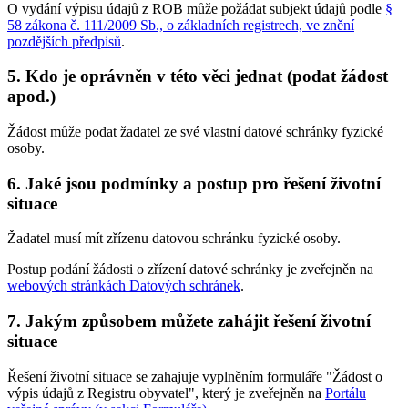
O vydání výpisu údajů z ROB může požádat subjekt údajů podle
§
58 zákona č. 111/2009 Sb., o základních registrech, ve znění
pozdějších předpisů
.
5. Kdo je oprávněn v této věci jednat (podat žádost
apod.)
Žádost může podat žadatel ze své vlastní datové schránky fyzické
osoby.
6. Jaké jsou podmínky a postup pro řešení životní
situace
Žadatel musí mít zřízenu datovou schránku fyzické osoby.
Postup podání žádosti o zřízení datové schránky je zveřejněn na
webových stránkách Datových schránek
.
7. Jakým způsobem můžete zahájit řešení životní
situace
Řešení životní situace se zahajuje vyplněním formuláře "Žádost o
výpis údajů z Registru obyvatel", který je zveřejněn na
Portálu