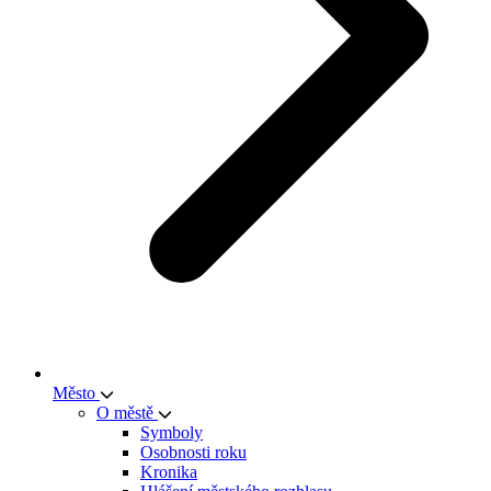
Město
O městě
Symboly
Osobnosti roku
Kronika