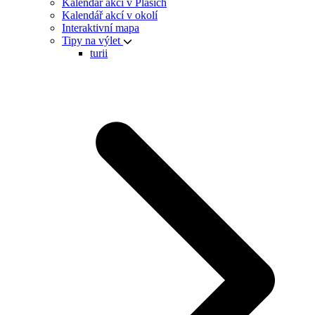
Kalendář akcí v Plasích
Kalendář akcí v okolí
Interaktivní mapa
Tipy na výlet
turii