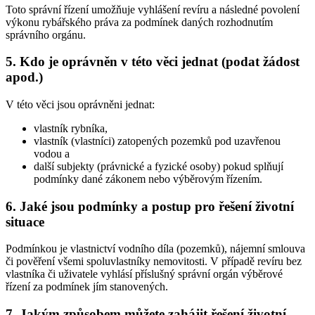
Toto správní řízení umožňuje vyhlášení revíru a následné povolení
výkonu rybářského práva za podmínek daných rozhodnutím
správního orgánu.
5. Kdo je oprávněn v této věci jednat (podat žádost
apod.)
V této věci jsou oprávněni jednat:
vlastník rybníka,
vlastník (vlastníci) zatopených pozemků pod uzavřenou
vodou a
další subjekty (právnické a fyzické osoby) pokud splňují
podmínky dané zákonem nebo výběrovým řízením.
6. Jaké jsou podmínky a postup pro řešení životní
situace
Podmínkou je vlastnictví vodního díla (pozemků), nájemní smlouva
či pověření všemi spoluvlastníky nemovitosti. V případě revíru bez
vlastníka či uživatele vyhlásí příslušný správní orgán výběrové
řízení za podmínek jím stanovených.
7. Jakým způsobem můžete zahájit řešení životní