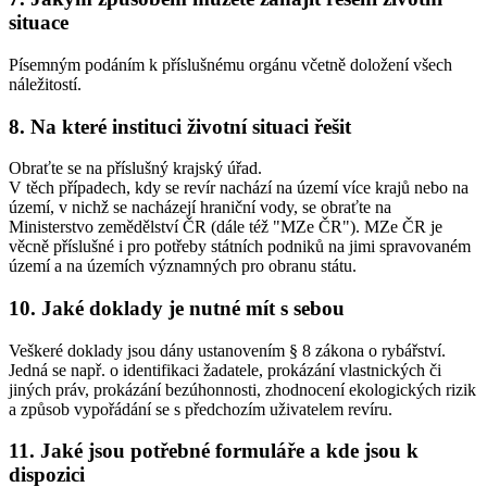
situace
Písemným podáním k příslušnému orgánu včetně doložení všech
náležitostí.
8. Na které instituci životní situaci řešit
Obraťte se na příslušný krajský úřad.
V těch případech, kdy se revír nachází na území více krajů nebo na
území, v nichž se nacházejí hraniční vody, se obraťte na
Ministerstvo zemědělství ČR (dále též "MZe ČR"). MZe ČR je
věcně příslušné i pro potřeby státních podniků na jimi spravovaném
území a na územích významných pro obranu státu.
10. Jaké doklady je nutné mít s sebou
Veškeré doklady jsou dány ustanovením § 8 zákona o rybářství.
Jedná se např. o identifikaci žadatele, prokázání vlastnických či
jiných práv, prokázání bezúhonnosti, zhodnocení ekologických rizik
a způsob vypořádání se s předchozím uživatelem revíru.
11. Jaké jsou potřebné formuláře a kde jsou k
dispozici