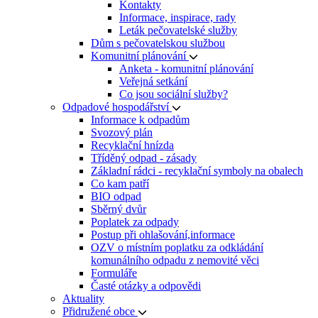
Kontakty
Informace, inspirace, rady
Leták pečovatelské služby
Dům s pečovatelskou službou
Komunitní plánování
Anketa - komunitní plánování
Veřejná setkání
Co jsou sociální služby?
Odpadové hospodářství
Informace k odpadům
Svozový plán
Recyklační hnízda
Tříděný odpad - zásady
Základní rádci - recyklační symboly na obalech
Co kam patří
BIO odpad
Sběrný dvůr
Poplatek za odpady
Postup při ohlašování,informace
OZV o místním poplatku za odkládání
komunálního odpadu z nemovité věci
Formuláře
Časté otázky a odpovědi
Aktuality
Přidružené obce