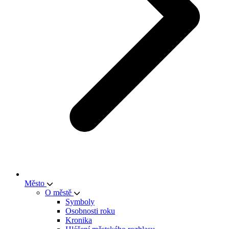
Město
O městě
Symboly
Osobnosti roku
Kronika