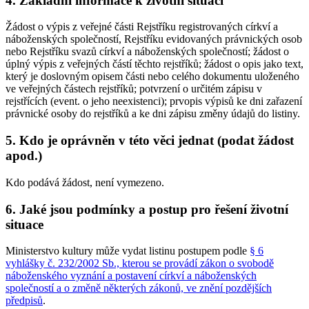
4. Základní informace k životní situaci
Žádost o výpis z veřejné části Rejstříku registrovaných církví a
náboženských společností, Rejstříku evidovaných právnických osob
nebo Rejstříku svazů církví a náboženských společností; žádost o
úplný výpis z veřejných částí těchto rejstříků; žádost o opis jako text,
který je doslovným opisem části nebo celého dokumentu uloženého
ve veřejných částech rejstříků; potvrzení o určitém zápisu v
rejstřících (event. o jeho neexistenci); prvopis výpisů ke dni zařazení
právnické osoby do rejstříků a ke dni zápisu změny údajů do listiny.
5. Kdo je oprávněn v této věci jednat (podat žádost
apod.)
Kdo podává žádost, není vymezeno.
6. Jaké jsou podmínky a postup pro řešení životní
situace
Ministerstvo kultury může vydat listinu postupem podle
§ 6
vyhlášky č. 232/2002 Sb., kterou se provádí zákon o svobodě
náboženského vyznání a postavení církví a náboženských
společností a o změně některých zákonů, ve znění pozdějších
předpisů
.