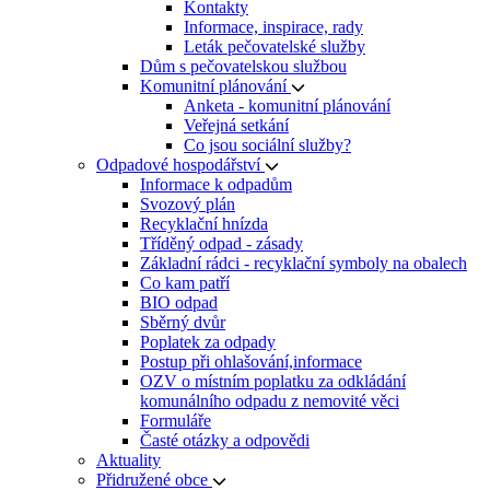
Kontakty
Informace, inspirace, rady
Leták pečovatelské služby
Dům s pečovatelskou službou
Komunitní plánování
Anketa - komunitní plánování
Veřejná setkání
Co jsou sociální služby?
Odpadové hospodářství
Informace k odpadům
Svozový plán
Recyklační hnízda
Tříděný odpad - zásady
Základní rádci - recyklační symboly na obalech
Co kam patří
BIO odpad
Sběrný dvůr
Poplatek za odpady
Postup při ohlašování,informace
OZV o místním poplatku za odkládání
komunálního odpadu z nemovité věci
Formuláře
Časté otázky a odpovědi
Aktuality
Přidružené obce