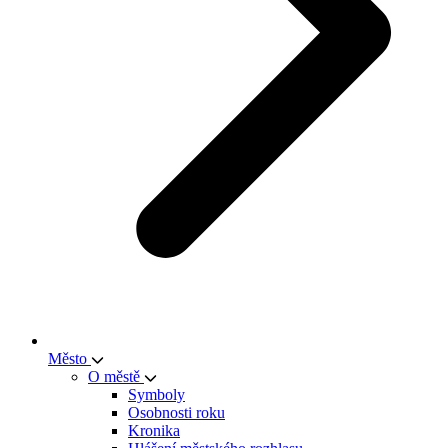
Město
O městě
Symboly
Osobnosti roku
Kronika