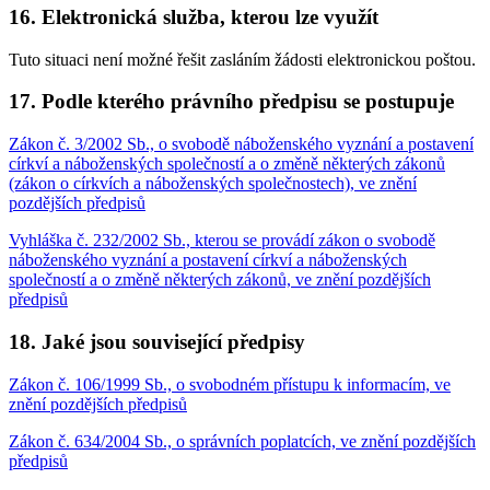
16. Elektronická služba, kterou lze využít
Tuto situaci není možné řešit zasláním žádosti elektronickou poštou.
17. Podle kterého právního předpisu se postupuje
Zákon č. 3/2002 Sb., o svobodě náboženského vyznání a postavení
církví a náboženských společností a o změně některých zákonů
(zákon o církvích a náboženských společnostech), ve znění
pozdějších předpisů
Vyhláška č. 232/2002 Sb., kterou se provádí zákon o svobodě
náboženského vyznání a postavení církví a náboženských
společností a o změně některých zákonů, ve znění pozdějších
předpisů
18. Jaké jsou související předpisy
Zákon č. 106/1999 Sb., o svobodném přístupu k informacím, ve
znění pozdějších předpisů
Zákon č. 634/2004 Sb., o správních poplatcích, ve znění pozdějších
předpisů