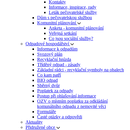
Kontakty
Informace, inspirace, rady
Leták pečovatelské služby
Dům s pečovatelskou službou
Komunitní plánování
Anketa - komunitní plánování
Veřejná setkání
Co jsou sociální služby?
Odpadové hospodářství
Informace k odpadům
Svozový plán
Recyklační hnízda
Tříděný odpad - zásady
Základní rádci - recyklační symboly na obalech
Co kam patří
BIO odpad
Sběrný dvůr
Poplatek za odpady
Postup při ohlašování,informace
OZV o místním poplatku za odkládání
komunálního odpadu z nemovité věci
Formuláře
Časté otázky a odpovědi
Aktuality
Přidružené obce