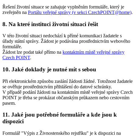
Řešení životní situace se zahajuje vyplněním formuláře, který je
zveřejněn na
Portálu veřejné správy (v sekci CzechPOINT@home)
.
8. Na které instituci životní situaci řešit
V této životní situaci nedochází k přímé komunikaci žadatele s
úřady státní správy. Žádost je podávána prostřednictvím webového
formuláře.
Žádost lze podat také přímo na
kontaktním místě veřejné správy
Czech POINT
.
10. Jaké doklady je nutné mít s sebou
Při elektronickém způsobu zaslání žádosti žádné. Totožnost žadatele
se ověřuje prostřednictvím přihlášení do datové schránky.
V případě podání žádosti na kontaktním místě veřejné správy Czech
POINT je třeba se prokázat občanským průkazem nebo cestovním
pasem.
11. Jaké jsou potřebné formuláře a kde jsou k
dispozici
Formulář "Výpis z Živnostenského rejstříku" je k dispozici na