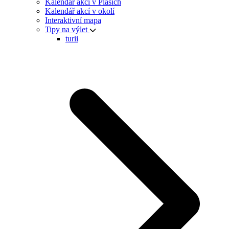
Kalendář akcí v Plasích
Kalendář akcí v okolí
Interaktivní mapa
Tipy na výlet
turii