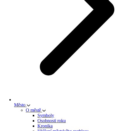
Město
O městě
Symboly
Osobnosti roku
Kronika