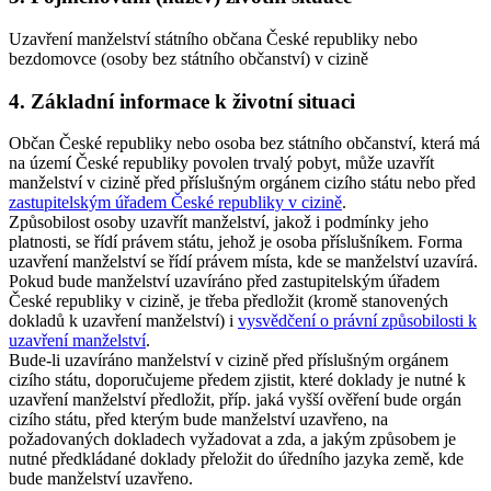
Uzavření manželství státního občana České republiky nebo
bezdomovce (osoby bez státního občanství) v cizině
4. Základní informace k životní situaci
Občan České republiky nebo osoba bez státního občanství, která má
na území České republiky povolen trvalý pobyt, může uzavřít
manželství v cizině před příslušným orgánem cizího státu nebo před
zastupitelským úřadem České republiky v cizině
.
Způsobilost osoby uzavřít manželství, jakož i podmínky jeho
platnosti, se řídí právem státu, jehož je osoba příslušníkem. Forma
uzavření manželství se řídí právem místa, kde se manželství uzavírá.
Pokud bude manželství uzavíráno před zastupitelským úřadem
České republiky v cizině, je třeba předložit (kromě stanovených
dokladů k uzavření manželství) i
vysvědčení o právní způsobilosti k
uzavření manželství
.
Bude-li uzavíráno manželství v cizině před příslušným orgánem
cizího státu, doporučujeme předem zjistit, které doklady je nutné k
uzavření manželství předložit, příp. jaká vyšší ověření bude orgán
cizího státu, před kterým bude manželství uzavřeno, na
požadovaných dokladech vyžadovat a zda, a jakým způsobem je
nutné předkládané doklady přeložit do úředního jazyka země, kde
bude manželství uzavřeno.