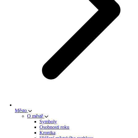
Město
O městě
Symboly
Osobnosti roku
Kronika