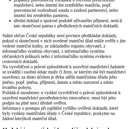
manželství, nebo úmrtní list zemřelého manžela, popř.
pravomocné rozhodnutí soudu o zrušení partnerství, nebo
úmrtní list zemřelého partnera,
úřední doklad o správné podobě užívaného příjmení, není-li
tato skutečnost patrna z předložených matričních dokladů.
Státní občan České republiky není povinen předkládat doklady,
pokud si skutečnosti v nich uvedené matriční úřad může ověřit z jím
vedené matriční knihy, ze základního registru obyvatel, z
informačního systému obyvatel, z informačního systému
občanských průkazů nebo z informačního systému evidence
cestovních dokladů.
Na vysvědčení o právní způsobilosti k uzavření manželství žadatele
se uvádějí i osobní údaje muže či ženy, se kterým má být manželství
uzavřeno; za tímto účelem je třeba sdělit matričnímu úřadu jeho
jméno, popř. jména, příjmení, datum a místo narození a místo
trvalého pobytu.
Požádá-li snoubenec o vydání vysvědčení o právní způsobilosti k
uzavření manželství prostřednictvím zmocněnce, musí být jeho
podpis na plné moci úředně ověřen.
Informace o postupu při zajištění vyššího ověření dokladů, které
byly vydány matričními úřady v České republice, poskytne na
žádost kterýkoli matriční úřad.