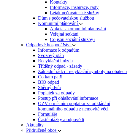
Kontakty
Informace, inspirace, rady
Leták pečovatelské služby
Dům s pečovatelskou službou
Komunitní plánování
Anketa - komunitní plánování
Veřejná setkání
Co jsou sociální služby?
Odpadové hospodářství
Informace k odpadům
Svozový plán
Recyklační hnízda
Tříděný odpad - zásady
Základní rádci - recyklační symboly na obalech
Co kam patří
BIO odpad
Sběrný dvůr
Poplatek za odpady
Postup při ohlašování,informace
OZV o místním poplatku za odkládání
komunálního odpadu z nemovité věci
Formuláře
Časté otázky a odpovědi
Aktuality
Přidružené obce