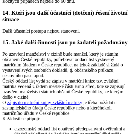
složitých případech nejdéle do 60 dnů.
14. Kteří jsou další účastníci (dotčení) řešení životní
situace
Další účastníci postupu nejsou stanoveni.
15. Jaké další činnosti jsou po žadateli požadovány
Po uzavření manželství v cizině bude manžel, který je státním
občanem České republiky, potřebovat oddací list vystavený
matričním úřadem v České republice, na jehož základě si žádá o
vystavení svých osobních dokladů, tj. občanského průkazu,
cestovního pasu apod.
Český oddací list vydá ze zápisu v matriční knize tzv. zvláštní
matrika vedená Úřadem městské části Brno-střed, kde se zapisují
uzavření manželství státních občanů České republiky, ke kterým
došlo v cizině.
O
zápis do matriční knihy zvláštní matriky
je třeba požádat u
zastupitelského úřadu České republiky nebo u kteréhokoli
matričního úřadu v České republice.
K žádosti se připojí:
cizozemský oddací list opatřený předepsanými ověřeními a