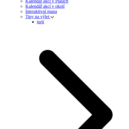
Kalendář akcí v Plasích
Kalendář akcí v okolí
Interaktivní mapa
Tipy na výlet
turii