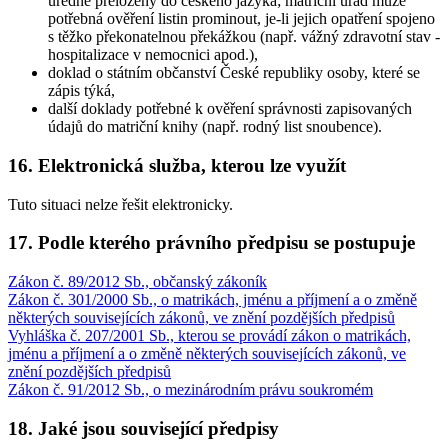
úředně přeložený do českého jazyka; matriční úřad může
potřebná ověření listin prominout, je-li jejich opatření spojeno
s těžko překonatelnou překážkou (např. vážný zdravotní stav -
hospitalizace v nemocnici apod.),
doklad o státním občanství České republiky osoby, které se
zápis týká,
další doklady potřebné k ověření správnosti zapisovaných
údajů do matriční knihy (např. rodný list snoubence).
16. Elektronická služba, kterou lze využít
Tuto situaci nelze řešit elektronicky.
17. Podle kterého právního předpisu se postupuje
Zákon č. 89/2012 Sb., občanský zákoník
Zákon č. 301/2000 Sb., o matrikách, jménu a příjmení a o změně
některých souvisejících zákonů, ve znění pozdějších předpisů
Vyhláška č. 207/2001 Sb., kterou se provádí zákon o matrikách,
jménu a příjmení a o změně některých souvisejících zákonů, ve
znění pozdějších předpisů
Zákon č. 91/2012 Sb., o mezinárodním právu soukromém
18. Jaké jsou související předpisy