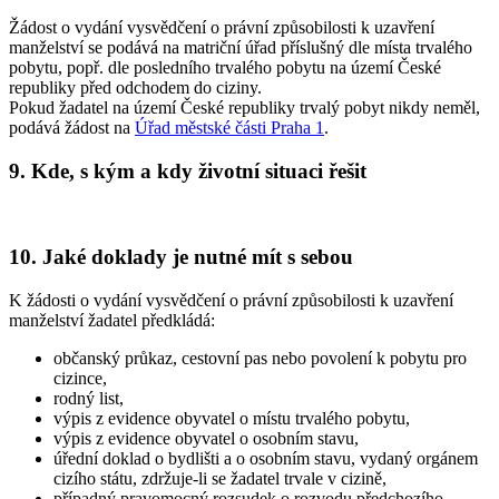
Žádost o vydání vysvědčení o právní způsobilosti k uzavření
manželství se podává na matriční úřad příslušný dle místa trvalého
pobytu, popř. dle posledního trvalého pobytu na území České
republiky před odchodem do ciziny.
Pokud žadatel na území České republiky trvalý pobyt nikdy neměl,
podává žádost na
Úřad městské části Praha 1
.
9. Kde, s kým a kdy životní situaci řešit
10. Jaké doklady je nutné mít s sebou
K žádosti o vydání vysvědčení o právní způsobilosti k uzavření
manželství žadatel předkládá:
občanský průkaz, cestovní pas nebo povolení k pobytu pro
cizince,
rodný list,
výpis z evidence obyvatel o místu trvalého pobytu,
výpis z evidence obyvatel o osobním stavu,
úřední doklad o bydlišti a o osobním stavu, vydaný orgánem
cizího státu, zdržuje-li se žadatel trvale v cizině,
případný pravomocný rozsudek o rozvodu předchozího