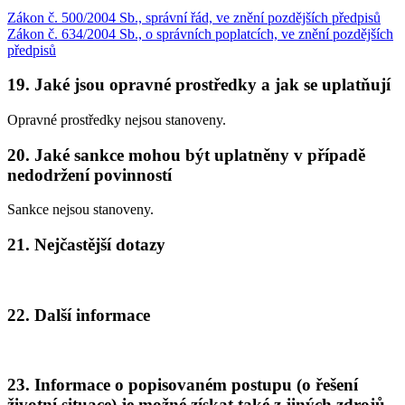
Zákon č. 500/2004 Sb., správní řád, ve znění pozdějších předpisů
Zákon č. 634/2004 Sb., o správních poplatcích, ve znění pozdějších
předpisů
19. Jaké jsou opravné prostředky a jak se uplatňují
Opravné prostředky nejsou stanoveny.
20. Jaké sankce mohou být uplatněny v případě
nedodržení povinností
Sankce nejsou stanoveny.
21. Nejčastější dotazy
22. Další informace
23. Informace o popisovaném postupu (o řešení
životní situace) je možné získat také z jiných zdrojů