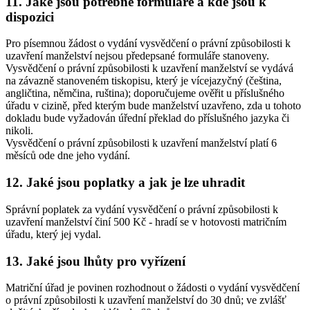
11. Jaké jsou potřebné formuláře a kde jsou k
dispozici
Pro písemnou žádost o vydání vysvědčení o právní způsobilosti k
uzavření manželství nejsou předepsané formuláře stanoveny.
Vysvědčení o právní způsobilosti k uzavření manželství se vydává
na závazně stanoveném tiskopisu, který je vícejazyčný (čeština,
angličtina, němčina, ruština); doporučujeme ověřit u příslušného
úřadu v cizině, před kterým bude manželství uzavřeno, zda u tohoto
dokladu bude vyžadován úřední překlad do příslušného jazyka či
nikoli.
Vysvědčení o právní způsobilosti k uzavření manželství platí 6
měsíců ode dne jeho vydání.
12. Jaké jsou poplatky a jak je lze uhradit
Správní poplatek za vydání vysvědčení o právní způsobilosti k
uzavření manželství činí 500 Kč - hradí se v hotovosti matričním
úřadu, který jej vydal.
13. Jaké jsou lhůty pro vyřízení
Matriční úřad je povinen rozhodnout o žádosti o vydání vysvědčení
o právní způsobilosti k uzavření manželství do 30 dnů; ve zvlášť