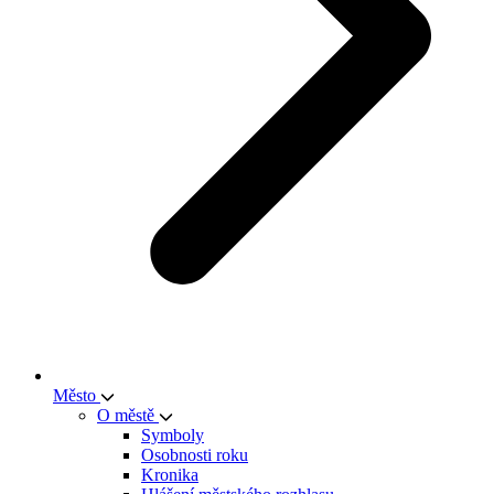
Město
O městě
Symboly
Osobnosti roku
Kronika