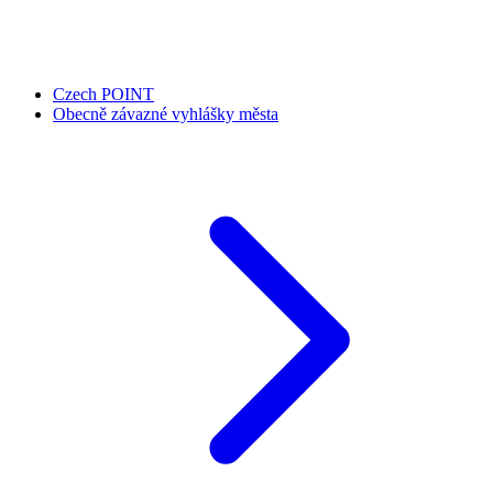
Czech POINT
Obecně závazné vyhlášky města