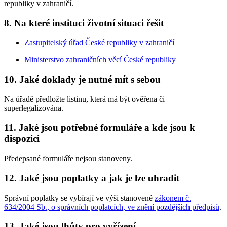
republiky v zahraničí.
8. Na které instituci životní situaci řešit
Zastupitelský úřad České republiky v zahraničí
Ministerstvo zahraničních věcí České republiky
10. Jaké doklady je nutné mít s sebou
Na úřadě předložte listinu, která má být ověřena či
superlegalizována.
11. Jaké jsou potřebné formuláře a kde jsou k
dispozici
Předepsané formuláře nejsou stanoveny.
12. Jaké jsou poplatky a jak je lze uhradit
Správní poplatky se vybírají ve výši stanovené
zákonem č.
634/2004 Sb., o správních poplatcích, ve znění pozdějších předpisů
.
13. Jaké jsou lhůty pro vyřízení