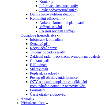
Kontakty
Informace, inspirace, rady
Leták pečovatelské služby
Dům s pečovatelskou službou
Komunitní plánování
Anketa - komunitní plánování
Veřejná setkání
Co jsou sociální služby?
Odpadové hospodářství
Informace k odpadům
Svozový plán
Recyklační hnízda
Tříděný odpad - zásady
Základní rádci - recyklační symboly na obalech
Co kam patří
BIO odpad
Sběrný dvůr
Poplatek za odpady
Postup při ohlašování,informace
OZV o místním poplatku za odkládání
komunálního odpadu z nemovité věci
Formuláře
Časté otázky a odpovědi
Aktuality
Přidružené obce