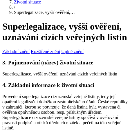
Životní situace
/
Superlegalizace, vyšší ověření,…
Superlegalizace, vyšší ověření,
uznávání cizích veřejných listin
Základní znění
Rozšířené znění
Úplné znění
3. Pojmenování (název) životní situace
Superlegalizace, vyšší ověření, uznávání cizích veřejných listin
4. Základní informace k životní situaci
Provedení superlegalizace cizozemské veřejné listiny, tedy její
opatření legalizační doložkou zastupitelského úřadu České republiky
v zahraničí, kterou se potvrzuje, že daná listina byla vystavena či
ověřena oprávněnou osobou, resp. příslušným úřadem.
Superlegalizace cizozemské veřejné listiny spočívá v ověřování
pravosti podpisů a otisků úředních razítek a pečetí na této veřejné
listině.