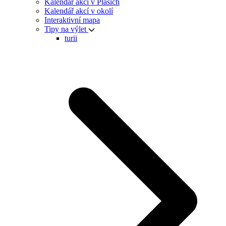
Kalendář akcí v Plasích
Kalendář akcí v okolí
Interaktivní mapa
Tipy na výlet
turii