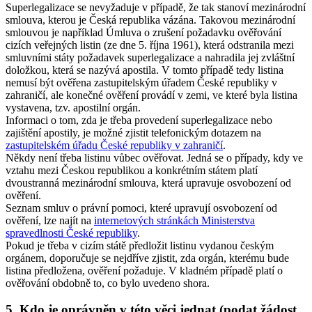
Superlegalizace se nevyžaduje v případě, že tak stanoví mezinárodní
smlouva, kterou je Česká republika vázána. Takovou mezinárodní
smlouvou je například Úmluva o zrušení požadavku ověřování
cizích veřejných listin (ze dne 5. října 1961), která odstranila mezi
smluvními státy požadavek superlegalizace a nahradila jej zvláštní
doložkou, která se nazývá apostila. V tomto případě tedy listina
nemusí být ověřena zastupitelským úřadem České republiky v
zahraničí, ale konečné ověření provádí v zemi, ve které byla listina
vystavena, tzv. apostilní orgán.
Informaci o tom, zda je třeba provedení superlegalizace nebo
zajištění apostily, je možné zjistit telefonickým dotazem na
zastupitelském úřadu České republiky v zahraničí
.
Někdy není třeba listinu vůbec ověřovat. Jedná se o případy, kdy ve
vztahu mezi Českou republikou a konkrétním státem platí
dvoustranná mezinárodní smlouva, která upravuje osvobození od
ověření.
Seznam smluv o právní pomoci, které upravují osvobození od
ověření, lze najít na
internetových stránkách Ministerstva
spravedlnosti České republiky
.
Pokud je třeba v cizím státě předložit listinu vydanou českým
orgánem, doporučuje se nejdříve zjistit, zda orgán, kterému bude
listina předložena, ověření požaduje. V kladném případě platí o
ověřování obdobně to, co bylo uvedeno shora.
5. Kdo je oprávněn v této věci jednat (podat žádost