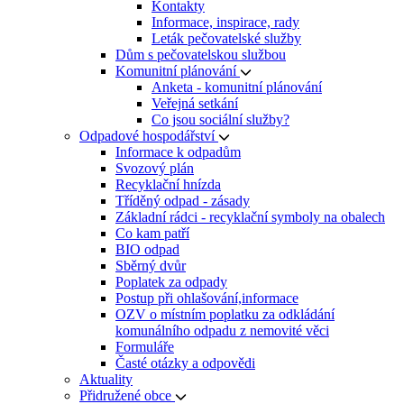
Kontakty
Informace, inspirace, rady
Leták pečovatelské služby
Dům s pečovatelskou službou
Komunitní plánování
Anketa - komunitní plánování
Veřejná setkání
Co jsou sociální služby?
Odpadové hospodářství
Informace k odpadům
Svozový plán
Recyklační hnízda
Tříděný odpad - zásady
Základní rádci - recyklační symboly na obalech
Co kam patří
BIO odpad
Sběrný dvůr
Poplatek za odpady
Postup při ohlašování,informace
OZV o místním poplatku za odkládání
komunálního odpadu z nemovité věci
Formuláře
Časté otázky a odpovědi
Aktuality
Přidružené obce