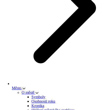
Město
O městě
Symboly
Osobnosti roku
Kronika