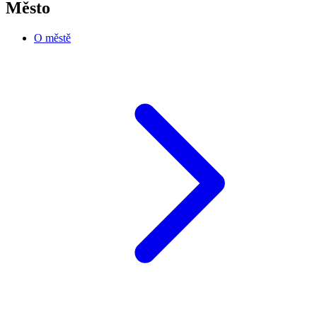
Město
O městě