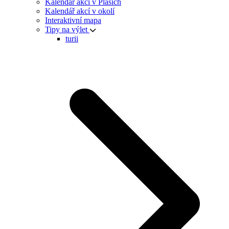
Kalendář akcí v Plasích
Kalendář akcí v okolí
Interaktivní mapa
Tipy na výlet
turii