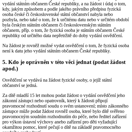
vydání státním občanem České republiky, a na žádost i údaj o tom,
kdy, jakým způsobem a podle jakého právního předpisu fyzická
osoba české či československé státní občanství nabyla nebo
pozbyla, nebo také o tom, že k určitému datu nebo v určitém období
byla českým státním občanem či československým státním
občanem, příp. o tom, že fyzická osoba je státním občanem České
republiky od určitého data nepřetržitě do doby vydání osvědčení.
Na žádost je rovněž možné vydat osvědčení o tom, že fyzická osoba
není k datu jeho vydání státním občanem České republiky.
5. Kdo je oprávněn v této věci jednat (podat žádost
apod.)
Osvědčení se vydává na žádost fyzické osoby, o jejíž státní
občanství se jedná.
Za dítě mladší 15 let mohou podat žádost o vydání osvědčení jeho
zákonní zástupci nebo opatrovník, který k žádosti připojí
pravomocné rozhodnutí soudu o svém ustanovení; místo zákonného
zástupce může podat žádost rovněž osoba, které bylo dítě svěřeno
pravomocným soudním rozhodnutím do péče, nebo ředitel zařízení
pro výkon ústavní výchovy anebo zařízení pro děti vyžadující
okamžitou pomoc, které pečují o dítě na základě pravomocného