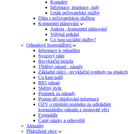
Kontakty
Informace, inspirace, rady
Leták pečovatelské služby
Dům s pečovatelskou službou
Komunitní plánování
Anketa - komunitní plánování
Veřejná setkání
Co jsou sociální služby?
Odpadové hospodářství
Informace k odpadům
Svozový plán
Recyklační hnízda
Tříděný odpad - zásady
Základní rádci - recyklační symboly na obalech
Co kam patří
BIO odpad
Sběrný dvůr
Poplatek za odpady
Postup při ohlašování,informace
OZV o místním poplatku za odkládání
komunálního odpadu z nemovité věci
Formuláře
Časté otázky a odpovědi
Aktuality
Přidružené obce