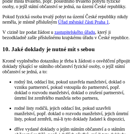
podle místa trvalého, popř. posledního trvalého pobytu fyzické
osoby, o jejíž státní občanství se jedná, na území České republiky.
Pokud fyzická osoba trvalý pobyt na území České republiky nikdy
neměla, je místně příslušným
Úřad městské části Praha 1
.
V cizině lze podat žádost u
zastupitelského úřadu
, který ji
bezodkladně zašle příslušnému krajskému úřadu v České republice.
10. Jaké doklady je nutné mít s sebou
Kromě vyplněného dotazníku je třeba k žádosti o osvědčení připojit
doklady týkající se státního občanství fyzické osoby, o jejíž státní
občanství se jedná, a to:
rodný list, oddací list, pokud uzavřela manželství, doklad o
vzniku partnerství, pokud vstoupila do partnerství, popř.
doklad o rozvodu manželství, doklad o zrušení partnerství,
úmrtní list zemřelého manžela nebo partnera,
rodné listy rodičů, jejich oddací list, pokud uzavřeli
manželství, popř. doklad o rozvodu manželství, jejich úmrtní
listy, pokud zemřeli, má-li tyto doklady žadatel k dispozici,
dříve vydané doklady o jejím státním občanství a o státním