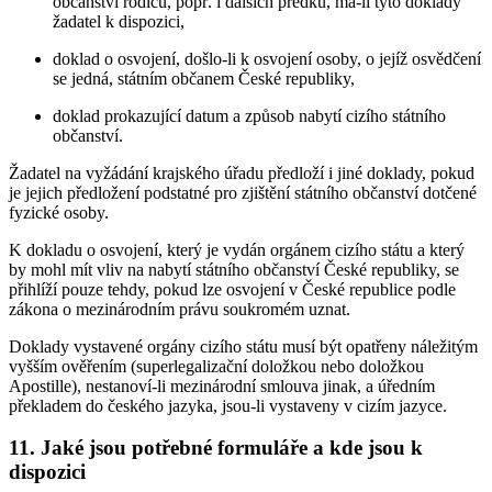
občanství rodičů, popř. i dalších předků, má-li tyto doklady
žadatel k dispozici,
doklad o osvojení, došlo-li k osvojení osoby, o jejíž osvědčení
se jedná, státním občanem České republiky,
doklad prokazující datum a způsob nabytí cizího státního
občanství.
Žadatel na vyžádání krajského úřadu předloží i jiné doklady, pokud
je jejich předložení podstatné pro zjištění státního občanství dotčené
fyzické osoby.
K dokladu o osvojení, který je vydán orgánem cizího státu a který
by mohl mít vliv na nabytí státního občanství České republiky, se
přihlíží pouze tehdy, pokud lze osvojení v České republice podle
zákona o mezinárodním právu soukromém uznat.
Doklady vystavené orgány cizího státu musí být opatřeny náležitým
vyšším ověřením (superlegalizační doložkou nebo doložkou
Apostille), nestanoví-li mezinárodní smlouva jinak, a úředním
překladem do českého jazyka, jsou-li vystaveny v cizím jazyce.
11. Jaké jsou potřebné formuláře a kde jsou k
dispozici