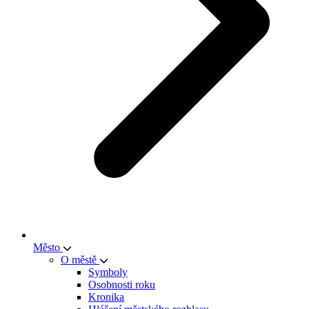
Město
O městě
Symboly
Osobnosti roku
Kronika