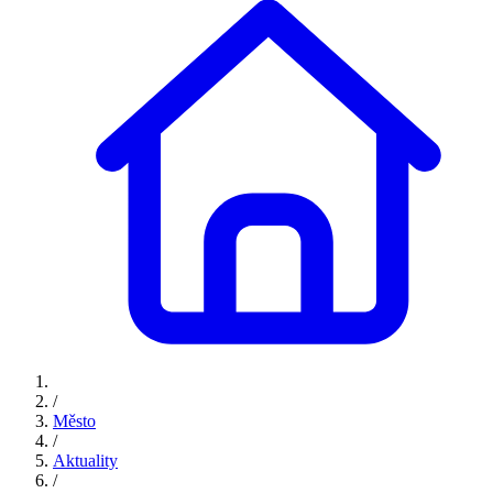
/
Město
/
Aktuality
/