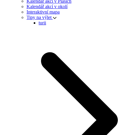
Kalendář akcí v Plasích
Kalendář akcí v okolí
Interaktivní mapa
Tipy na výlet
turii