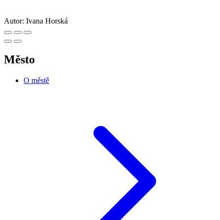
Autor:
Ivana Horská
Město
O městě