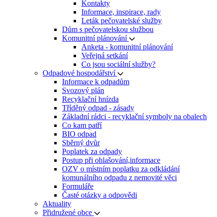
Kontakty
Informace, inspirace, rady
Leták pečovatelské služby
Dům s pečovatelskou službou
Komunitní plánování
Anketa - komunitní plánování
Veřejná setkání
Co jsou sociální služby?
Odpadové hospodářství
Informace k odpadům
Svozový plán
Recyklační hnízda
Tříděný odpad - zásady
Základní rádci - recyklační symboly na obalech
Co kam patří
BIO odpad
Sběrný dvůr
Poplatek za odpady
Postup při ohlašování,informace
OZV o místním poplatku za odkládání
komunálního odpadu z nemovité věci
Formuláře
Časté otázky a odpovědi
Aktuality
Přidružené obce