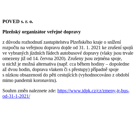
POVED s. r. o.
Plzeňský organizátor veřejné dopravy
z důvodu rozhodnutí zastupitelstva Plzeňského kraje o snížení
rozpočtu na veřejnou dopravu dojde od 31. 1. 2021 ke zrušení spojů
ve vybraných jízdních řádech autobusové dopravy (vlaky jsou trvale
omezeny již od 14. června 2020). Zrušeny jsou zejména spoje,
u nichž je možná alternativa (např. cca během hodiny – dopoledne
až dvou hodin, doprava vlakem či s přestupy) případně spoje
s nízkou obsazeností do pěti cestujících (vyhodnocováno z období
mimo pandemii koronaviru).
Souhrn změn naleznete zde:
https://www.idpk.cz/cz/zmeny-jr-bus-
od-31-1-2021/