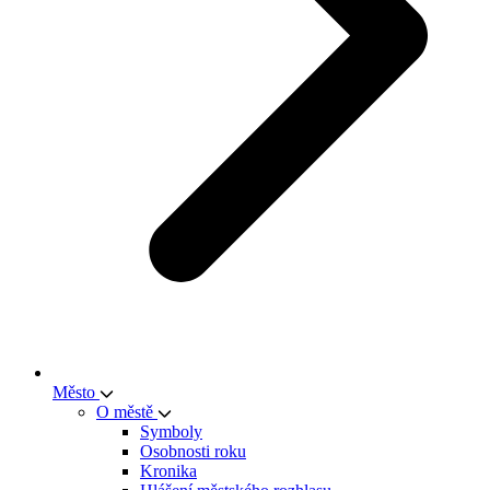
Město
O městě
Symboly
Osobnosti roku
Kronika