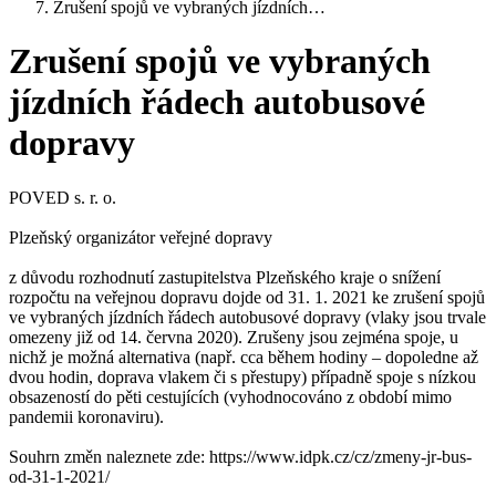
Zrušení spojů ve vybraných jízdních…
Zrušení spojů ve vybraných
jízdních řádech autobusové
dopravy
POVED s. r. o.
Plzeňský organizátor veřejné dopravy
z důvodu rozhodnutí zastupitelstva Plzeňského kraje o snížení
rozpočtu na veřejnou dopravu dojde od 31. 1. 2021 ke zrušení spojů
ve vybraných jízdních řádech autobusové dopravy (vlaky jsou trvale
omezeny již od 14. června 2020). Zrušeny jsou zejména spoje, u
nichž je možná alternativa (např. cca během hodiny – dopoledne až
dvou hodin, doprava vlakem či s přestupy) případně spoje s nízkou
obsazeností do pěti cestujících (vyhodnocováno z období mimo
pandemii koronaviru).
Souhrn změn naleznete zde: https://www.idpk.cz/cz/zmeny-jr-bus-
od-31-1-2021/