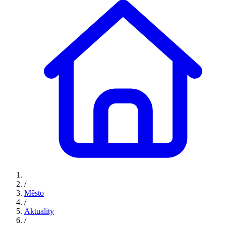
/
Město
/
Aktuality
/