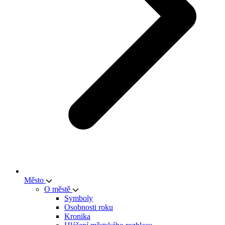
Město
O městě
Symboly
Osobnosti roku
Kronika