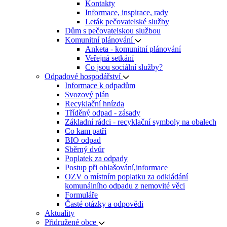
Kontakty
Informace, inspirace, rady
Leták pečovatelské služby
Dům s pečovatelskou službou
Komunitní plánování
Anketa - komunitní plánování
Veřejná setkání
Co jsou sociální služby?
Odpadové hospodářství
Informace k odpadům
Svozový plán
Recyklační hnízda
Tříděný odpad - zásady
Základní rádci - recyklační symboly na obalech
Co kam patří
BIO odpad
Sběrný dvůr
Poplatek za odpady
Postup při ohlašování,informace
OZV o místním poplatku za odkládání
komunálního odpadu z nemovité věci
Formuláře
Časté otázky a odpovědi
Aktuality
Přidružené obce