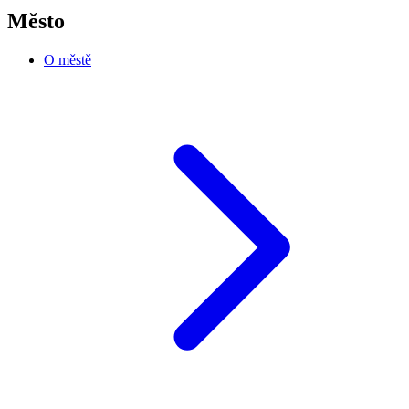
Město
O městě