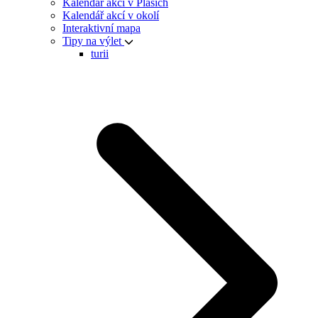
Kalendář akcí v Plasích
Kalendář akcí v okolí
Interaktivní mapa
Tipy na výlet
turii