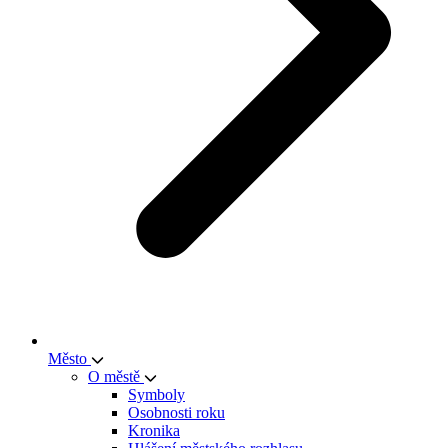
Město
O městě
Symboly
Osobnosti roku
Kronika