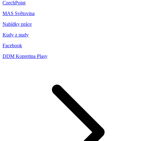
CzechPoint
MAS Světovina
Nabídky práce
Kudy z nudy
Facebook
DDM Kopretina Plasy