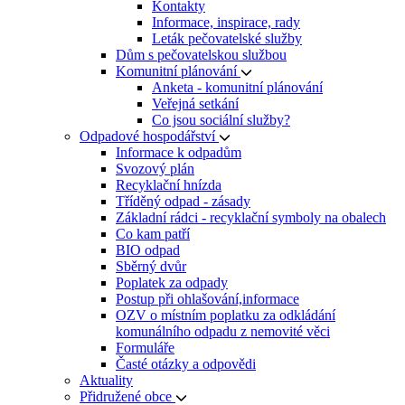
Kontakty
Informace, inspirace, rady
Leták pečovatelské služby
Dům s pečovatelskou službou
Komunitní plánování
Anketa - komunitní plánování
Veřejná setkání
Co jsou sociální služby?
Odpadové hospodářství
Informace k odpadům
Svozový plán
Recyklační hnízda
Tříděný odpad - zásady
Základní rádci - recyklační symboly na obalech
Co kam patří
BIO odpad
Sběrný dvůr
Poplatek za odpady
Postup při ohlašování,informace
OZV o místním poplatku za odkládání
komunálního odpadu z nemovité věci
Formuláře
Časté otázky a odpovědi
Aktuality
Přidružené obce