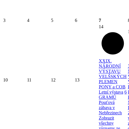
3
4
5
6
7
14
XXIX.
NÁRODNÍ
VÝSTAVU
VELŠSKÝCH
10
11
12
13
PLEMEN
PONY a COB
Letní výstava
6
GRAMŮ
Pouťová
zábava v
Nebřezinech
Zobrazit
všechny
záznamy ze